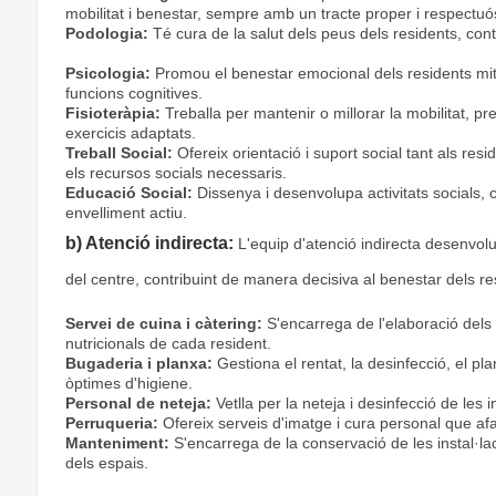
mobilitat i benestar, sempre amb un tracte proper i respectuó
Podologia:
Té cura de la salut dels peus dels residents, contri
Psicologia:
Promou el benestar emocional dels residents mitja
funcions cognitives.
Fisioteràpia:
Treballa per mantenir o millorar la mobilitat, pr
exercicis adaptats.
Treball Social:
Ofereix orientació i suport social tant als res
els recursos socials necessaris.
Educació Social:
Dissenya i desenvolupa activitats socials, c
envelliment actiu.
b) Atenció indirecta:
L'equip d'atenció indirecta desenvolu
del centre, contribuint de manera decisiva al benestar dels re
Servei de cuina i càtering:
S'encarrega de l'elaboració dels 
nutricionals de cada resident.
Bugaderia i planxa:
Gestiona el rentat, la desinfecció, el pl
òptimes d'higiene.
Personal de neteja:
Vetlla per la neteja i desinfecció de les 
Perruqueria:
Ofereix serveis d'imatge i cura personal que afav
Manteniment:
S'encarrega de la conservació de les instal·lac
dels espais.