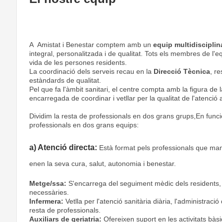
A Amistat i Benestar comptem amb un
equip multidisciplin
integral, personalitzada i de qualitat. Tots els membres de l'eq
vida de les persones residents.
La coordinació dels serveis recau en la
Direcció Tècnica
, r
estàndards de qualitat.
Pel que fa l'àmbit sanitari, el centre compta amb la figura de 
encarregada de coordinar i vetllar per la qualitat de l'atenció 
Dividim la resta de professionals en dos grans grups,En funci
professionals en dos grans equips:
a) Atenció directa:
Està format pels professionals que man
enen la seva cura, salut, autonomia i benestar.
Metge/ssa:
S'encarrega del seguiment mèdic dels residents, l
necessàries.
Infermera:
Vetlla per l'atenció sanitària diària, l'administrac
resta de professionals.
Auxiliars de geriatria:
Ofereixen suport en les activitats bàs